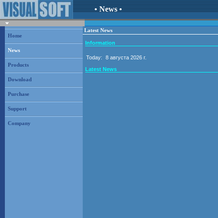
• News •
Latest News
Home
Information
News
Today:
8 августа 2026 г.
Products
Latest News
Download
Purchase
Support
Company